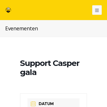
Op
Mob
Evenementen
Me
Support Casper
gala
DATUM