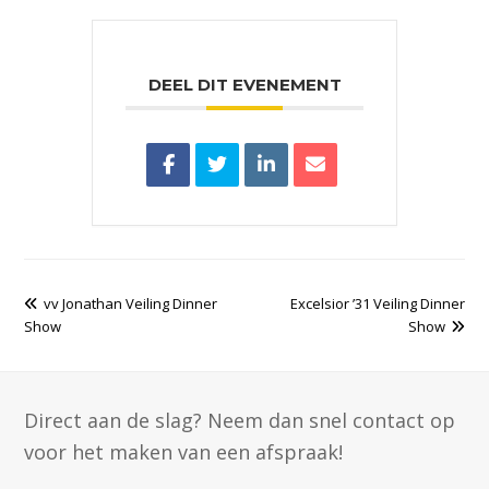
DEEL DIT EVENEMENT
previous
vv Jonathan Veiling Dinner
Excelsior ’31 Veiling Dinner
next
Show
post:
post:
Show
Direct aan de slag? Neem dan snel contact op
voor het maken van een afspraak!