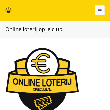
Op
Mob
Online loterij op je club
Me