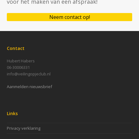
voor het maken van een afspraak!
Neem contact op!
Contact
Hubert Habers
06-30006331
info@veilingopjeclub.nl
Aanmelden nieuwsbrief
Links
Privacy verklaring