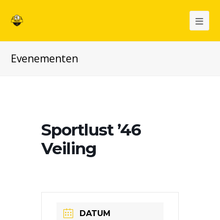
Op
Mob
Evenementen
Me
Sportlust ’46
Veiling
DATUM