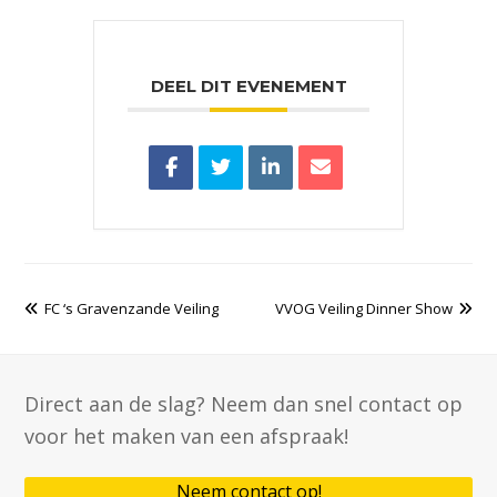
DEEL DIT EVENEMENT
previous
FC ‘s Gravenzande Veiling
VVOG Veiling Dinner Show
next
post:
post:
Direct aan de slag? Neem dan snel contact op
voor het maken van een afspraak!
Neem contact op!