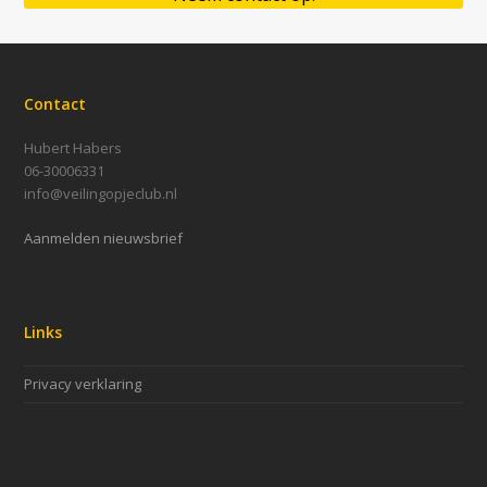
Contact
Hubert Habers
06-30006331
info@veilingopjeclub.nl
Aanmelden nieuwsbrief
Links
Privacy verklaring