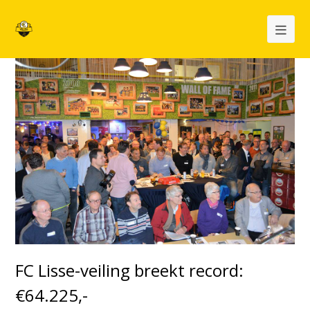
Op
Mob
Me
FC Lisse-veiling breekt record:
€64.225,-