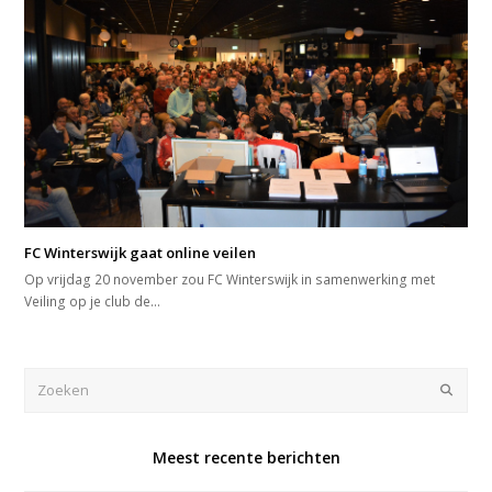
FC Winterswijk gaat online veilen
Op vrijdag 20 november zou FC Winterswijk in samenwerking met
Veiling op je club de…
Zoeken
Verze
Meest recente berichten