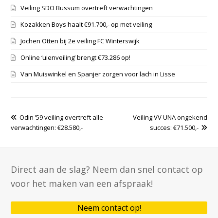
Veiling SDO Bussum overtreft verwachtingen
Kozakken Boys haalt €91.700,- op met veiling
Jochen Otten bij 2e veiling FC Winterswijk
Online ‘uienveiling’ brengt €73.286 op!
Van Muiswinkel en Spanjer zorgen voor lach in Lisse
previous
Odin ’59 veiling overtreft alle
Veiling VV UNA ongekend
next
verwachtingen: €28.580,-
post:
post:
succes: €71.500,-
Direct aan de slag? Neem dan snel contact op
voor het maken van een afspraak!
Neem contact op!