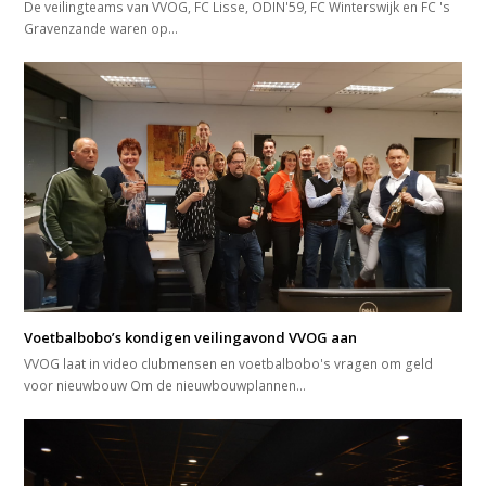
De veilingteams van VVOG, FC Lisse, ODIN'59, FC Winterswijk en FC 's
Gravenzande waren op…
Voetbalbobo’s kondigen veilingavond VVOG aan
VVOG laat in video clubmensen en voetbalbobo's vragen om geld
voor nieuwbouw Om de nieuwbouwplannen…