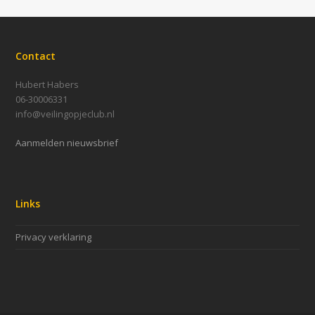
Contact
Hubert Habers
06-30006331
info@veilingopjeclub.nl
Aanmelden nieuwsbrief
Links
Privacy verklaring